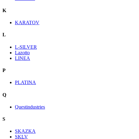
K
KARATOV
L
L-SILVER
Lazotto
LINEA
P
PLATINA
Q
Questindustries
S
SKAZKA
SKLV