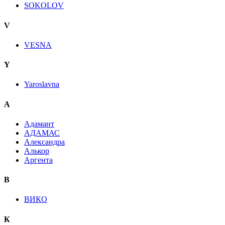
SOKOLOV
V
VESNA
Y
Yaroslavna
А
Адамант
АДАМАС
Александра
Алькор
Аргента
В
ВИКО
К