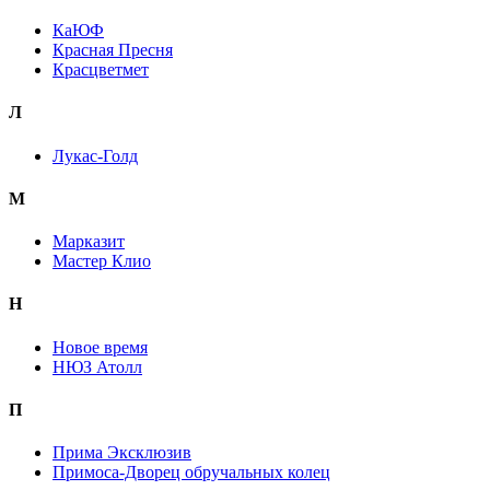
КаЮФ
Красная Пресня
Красцветмет
Л
Лукас-Голд
М
Марказит
Мастер Клио
Н
Новое время
НЮЗ Атолл
П
Прима Эксклюзив
Примоса-Дворец обручальных колец