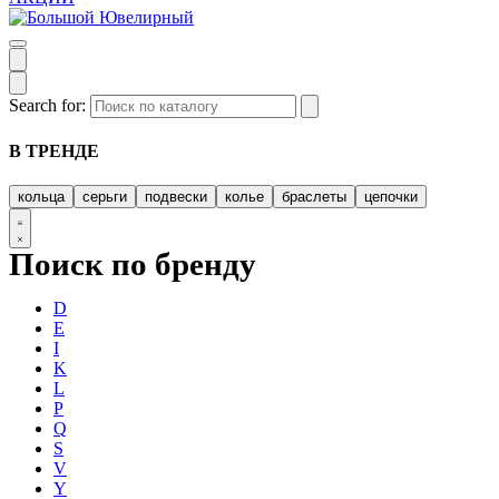
Search for:
В ТРЕНДЕ
кольца
серьги
подвески
колье
браслеты
цепочки
Поиск по бренду
D
E
I
K
L
P
Q
S
V
Y