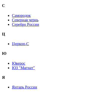
С
Самородок
Северная чернь
Серебро России
Ц
Циркон-С
Ю
Юверос
ЮЗ "Магнат"
Я
Янтарь России