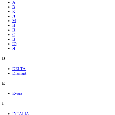
А
В
К
Л
М
Н
П
С
Ц
Ю
Я
D
DELTA
Diamant
E
Evora
I
INTALIA