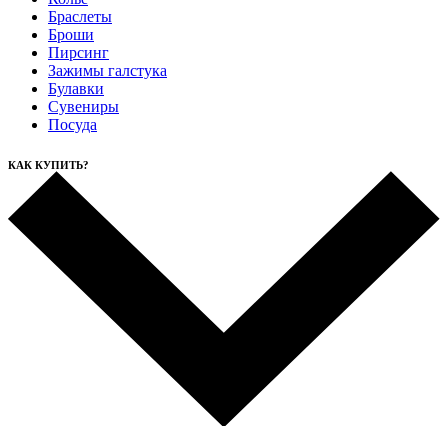
Браслеты
Броши
Пирсинг
Зажимы галстука
Булавки
Сувениры
Посуда
КАК КУПИТЬ?