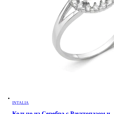
INTALIA
Кольцо из Серебра с Раухтопазом и