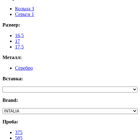
Кольца
3
Серьги
1
Размер:
16,5
17
17,5
Металл:
Серебро
Вставка:
Brand:
Проба:
375
585