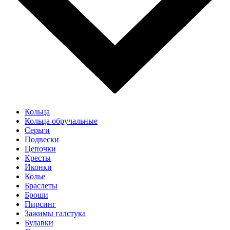
Кольца
Кольца обручальные
Серьги
Подвески
Цепочки
Кресты
Иконки
Колье
Браслеты
Броши
Пирсинг
Зажимы галстука
Булавки